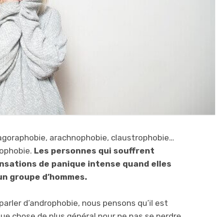
: agoraphobie, arachnophobie, claustrophobie…
rophobie.
Les personnes qui souffrent
nsations de panique intense quand elles
un groupe d’hommes.
rler d’androphobie, nous pensons qu’il est
e chose de plus général pour ne pas se perdre