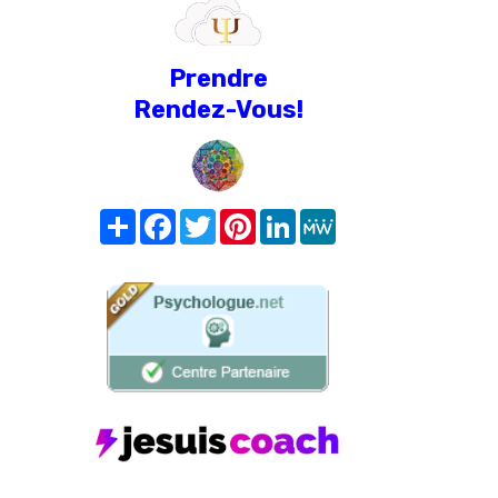
Prendre
Rendez-Vous!
Share
Facebook
Twitter
Pinterest
LinkedIn
MeWe