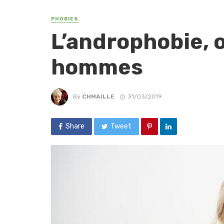
PHOBIES
L’androphobie, o
hommes
By
CHMAILLE
31/03/2019
Share
Tweet