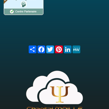
Share
Facebook
Twitter
Pinterest
LinkedIn
MeWe