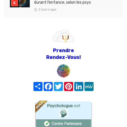
durant l’enfance, selon les psys
2 jours ago
Prendre
Rendez-Vous!
Share
Facebook
Twitter
Pinterest
LinkedIn
MeWe