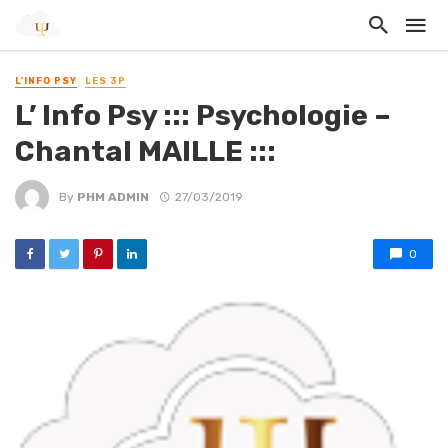
L'INFO PSY
LES 3P
L’ Info Psy ::: Psychologie –
Chantal MAILLE :::
By
PHM ADMIN
27/03/2019
0