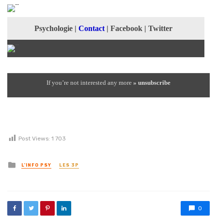
Psychologie
|
Contact
|
Facebook
|
Twitter
If you’re not interested any more
» unsubscribe
Post Views:
1 703
Posted in
L'INFO PSY
LES 3P
0