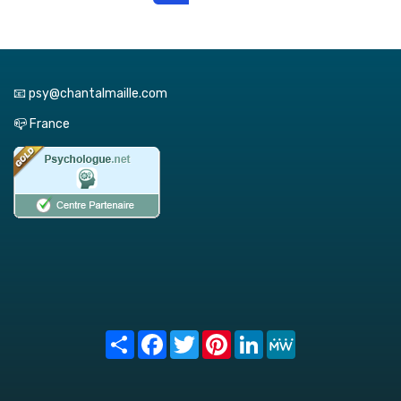
📧 psy@chantalmaille.com
📪 France
Share
Facebook
Twitter
Pinterest
LinkedIn
MeWe