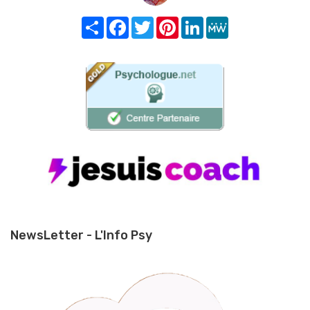
Share
Facebook
Twitter
Pinterest
LinkedIn
MeWe
NewsLetter - L'Info Psy