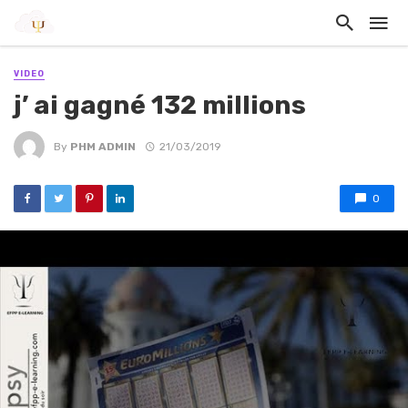
VIDEO
j’ ai gagné 132 millions
By
PHM ADMIN
21/03/2019
0