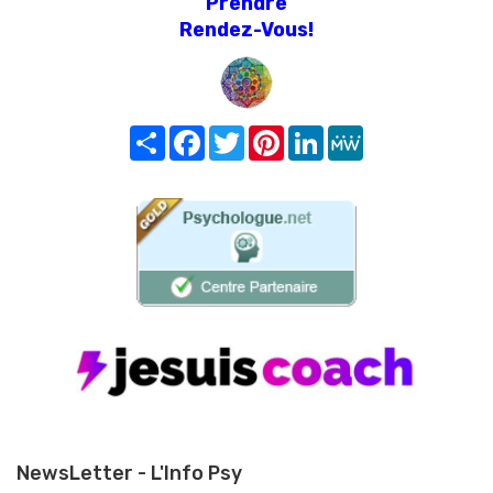
Prendre
Rendez-Vous!
Share
Facebook
Twitter
Pinterest
LinkedIn
MeWe
NewsLetter - L'Info Psy