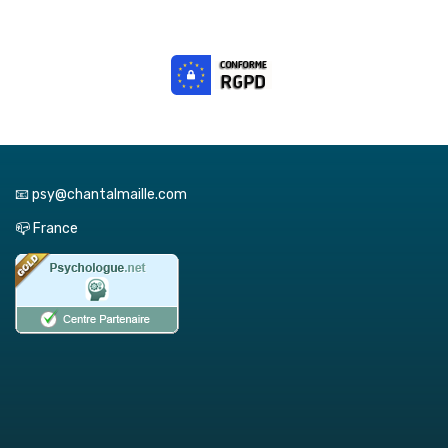
📧 psy@chantalmaille.com
📪 France