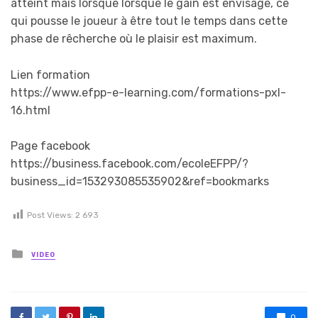
atteint mais lorsque lorsque le gain est envisage, ce
qui pousse le joueur à être tout le temps dans cette
phase de rêcherche où le plaisir est maximum.
Lien formation
https://www.efpp-e-learning.com/formations-pxl-
16.html
Page facebook
https://business.facebook.com/ecoleEFPP/?
business_id=153293085535902&ref=bookmarks
Post Views:
2 693
Posted in
VIDEO
0