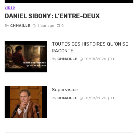
VIDEO
DANIEL SIBONY : L’ENTRE-DEUX
By
CHMAILLE
1 jour ago
0
TOUTES CES HISTOIRES QU’ON SE
RACONTE
By
CHMAILLE
01/08/2026
0
Supervision
By
CHMAILLE
01/08/2026
0