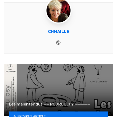
CHMAILLE
Website
Les malentendus —– POURQUOI ? —————
PREVIOUS ARTICLE