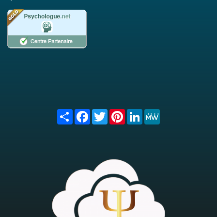
Share
Facebook
Twitter
Pinterest
LinkedIn
MeWe