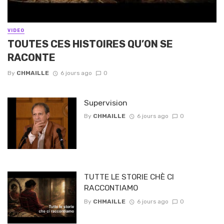
VIDEO
TOUTES CES HISTOIRES QU’ON SE
RACONTE
By
CHMAILLE
6 jours ago
0
Supervision
By
CHMAILLE
6 jours ago
0
TUTTE LE STORIE CHÈ CI
RACCONTIAMO
By
CHMAILLE
6 jours ago
0