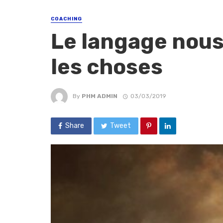
COACHING
Le langage nous
les choses
By
PHM ADMIN
03/03/2019
Share
Tweet