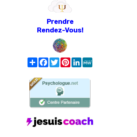
Prendre
Rendez-Vous!
Share
Facebook
Twitter
Pinterest
LinkedIn
MeWe