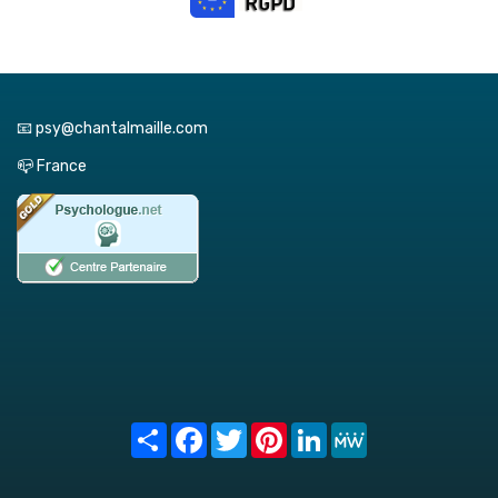
📧 psy@chantalmaille.com
📪 France
Share
Facebook
Twitter
Pinterest
LinkedIn
MeWe