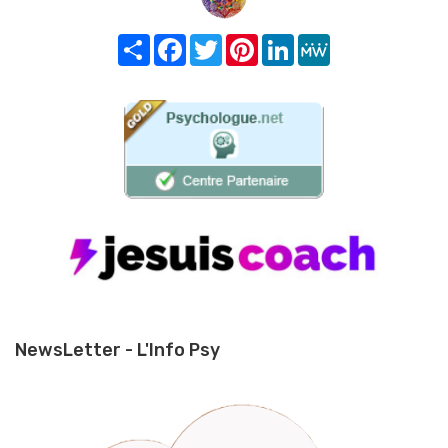
Share
Facebook
Twitter
Pinterest
LinkedIn
MeWe
NewsLetter - L'Info Psy