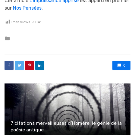
Cet article
L’impuissance apprise
est apparu en premier
sur
Nos Pensées
.
Post Views:
3 041
Posted in
0
7 citations merveilleuses d’Homère, le génie de la
poésie antique