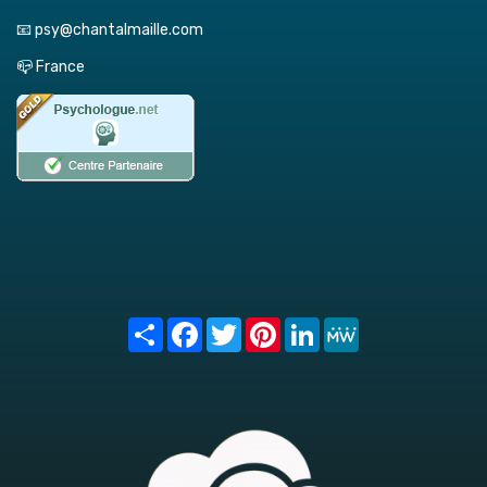
📧 psy@chantalmaille.com
📪 France
Share
Facebook
Twitter
Pinterest
LinkedIn
MeWe