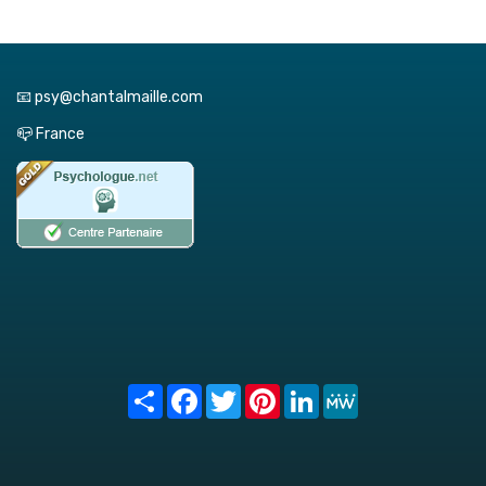
📧 psy@chantalmaille.com
📪 France
Share
Facebook
Twitter
Pinterest
LinkedIn
MeWe