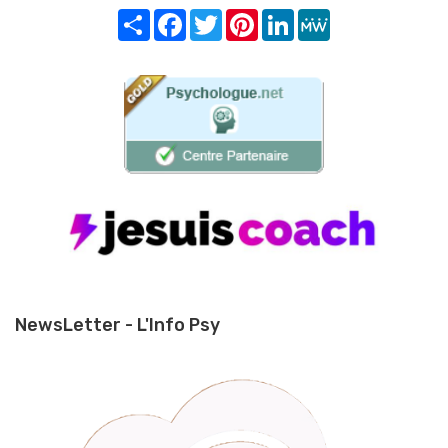
Share
Facebook
Twitter
Pinterest
LinkedIn
MeWe
NewsLetter - L'Info Psy