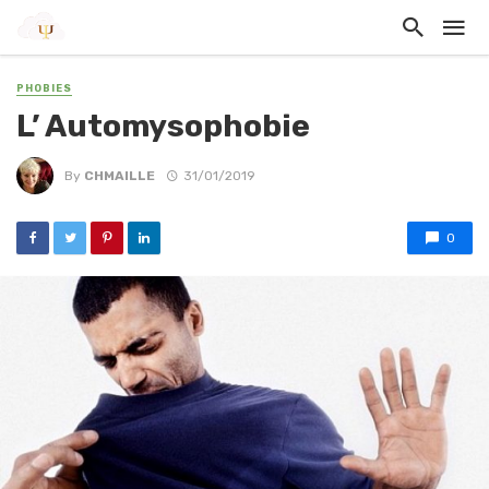
PHOBIES
L’ Automysophobie
By
CHMAILLE
31/01/2019
0