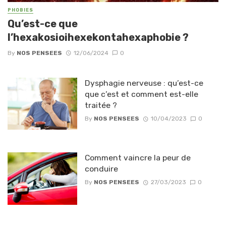
PHOBIES
Qu’est-ce que
l’hexakosioihexekontahexaphobie ?
By
NOS PENSEES
12/06/2024
0
Dysphagie nerveuse : qu’est-ce
que c’est et comment est-elle
traitée ?
By
NOS PENSEES
10/04/2023
0
Comment vaincre la peur de
conduire
By
NOS PENSEES
27/03/2023
0