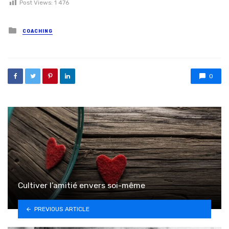
Post Views:
1 476
Posted in
COACHING
0
Cultiver l’amitié envers soi-même
PREVIOUS ARTICLE