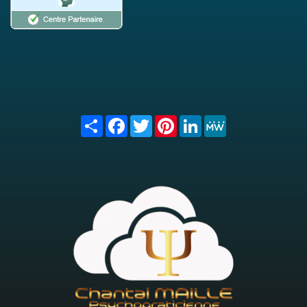
Share
Facebook
Twitter
Pinterest
LinkedIn
MeWe