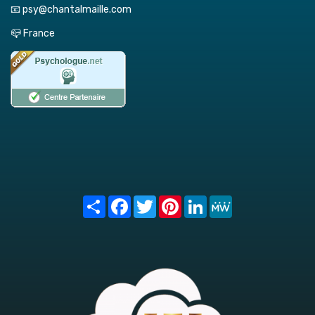
📧 psy@chantalmaille.com
📪 France
Share
Facebook
Twitter
Pinterest
LinkedIn
MeWe