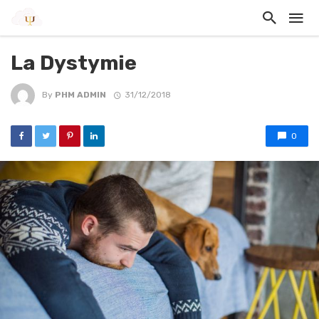
La Dystymie
By
PHM ADMIN
31/12/2018
0