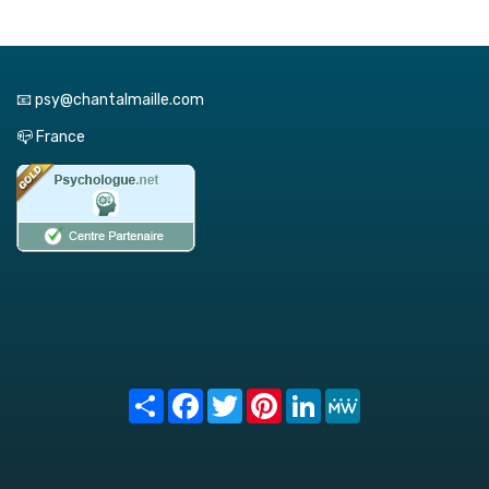
📧 psy@chantalmaille.com
📪 France
Share
Facebook
Twitter
Pinterest
LinkedIn
MeWe