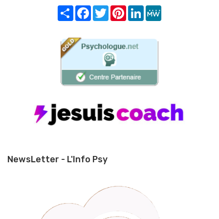
Share
Facebook
Twitter
Pinterest
LinkedIn
MeWe
NewsLetter - L'Info Psy