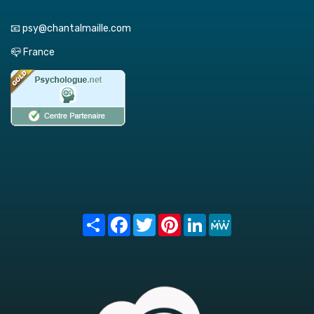
📧 psy@chantalmaille.com
📪 France
Share
Facebook
Twitter
Pinterest
LinkedIn
MeWe