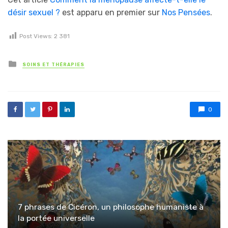
désir sexuel ?
est apparu en premier sur
Nos Pensées
.
Post Views:
2 381
Posted in
SOINS ET THÉRAPIES
0
7 phrases de Cicéron, un philosophe humaniste à
la portée universelle