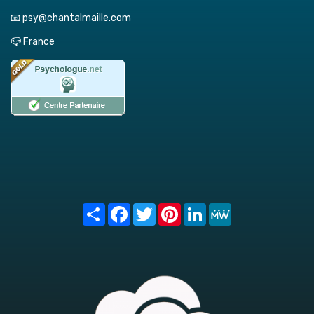
📧 psy@chantalmaille.com
📪 France
Share
Facebook
Twitter
Pinterest
LinkedIn
MeWe