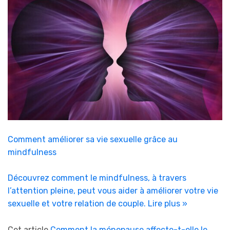
Comment améliorer sa vie sexuelle grâce au
mindfulness
Découvrez comment le mindfulness, à travers
l’attention pleine, peut vous aider à améliorer votre vie
sexuelle et votre relation de couple.
Lire plus »
Cet article
Comment la ménopause affecte-t-elle le