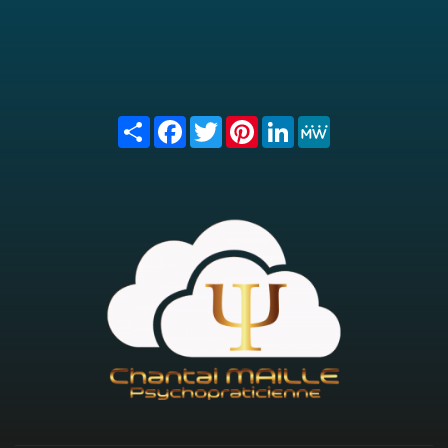
Share
Facebook
Twitter
Pinterest
LinkedIn
MeWe