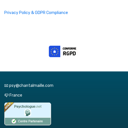
Privacy Policy & GDPR Compliance
📧 psy@chantalmaille.com
📪 France