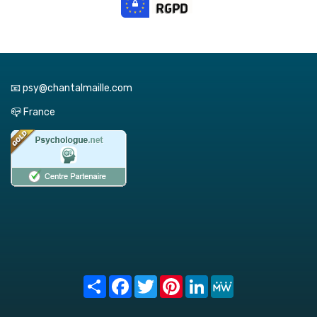
📧 psy@chantalmaille.com
📪 France
Share
Facebook
Twitter
Pinterest
LinkedIn
MeWe