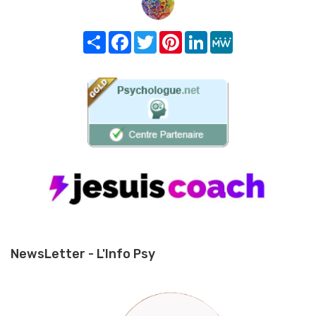
Share
Facebook
Twitter
Pinterest
LinkedIn
MeWe
NewsLetter - L'Info Psy