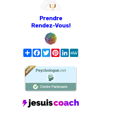
Prendre
Rendez-Vous!
Share
Facebook
Twitter
Pinterest
LinkedIn
MeWe