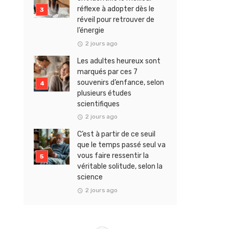
réflexe à adopter dès le
réveil pour retrouver de
l’énergie
2 jours ago
Les adultes heureux sont
marqués par ces 7
souvenirs d’enfance, selon
plusieurs études
scientifiques
2 jours ago
C’est à partir de ce seuil
que le temps passé seul va
vous faire ressentir la
véritable solitude, selon la
science
2 jours ago