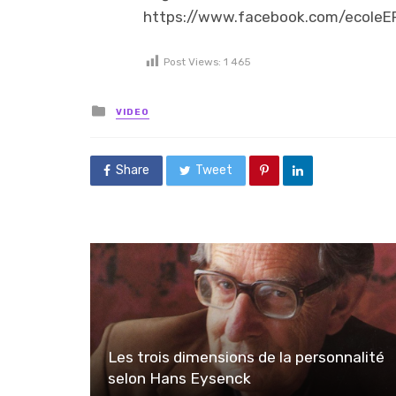
https://www.facebook.com/ecoleE
Post Views:
1 465
Posted in
VIDEO
Share
Tweet
Les trois dimensions de la personnalité
selon Hans Eysenck