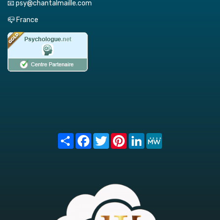
📧 psy@chantalmaille.com
📪 France
Share
Facebook
Twitter
Pinterest
LinkedIn
MeWe