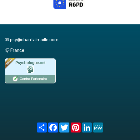
📧 psy@chantalmaille.com
📪 France
Share
Facebook
Twitter
Pinterest
LinkedIn
MeWe