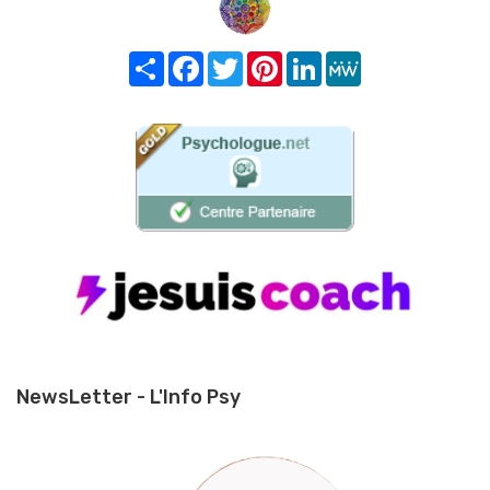
Share
Facebook
Twitter
Pinterest
LinkedIn
MeWe
NewsLetter - L'Info Psy