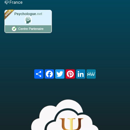
📪 France
Share
Facebook
Twitter
Pinterest
LinkedIn
MeWe