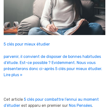
5 clés pour mieux étudier
parvenir, il convient de disposer de bonnes habitudes
d’étude. Est-ce possible ? Evidemment. Nous vous
présenterons donc ci-après 5 clés pour mieux étudier.
Lire plus »
Cet article
5 clés pour combattre l’ennui au moment
d’étudier
est apparu en premier sur
Nos Pensées
.