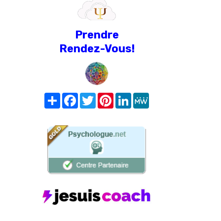
Prendre
Rendez-Vous!
Share
Facebook
Twitter
Pinterest
LinkedIn
MeWe