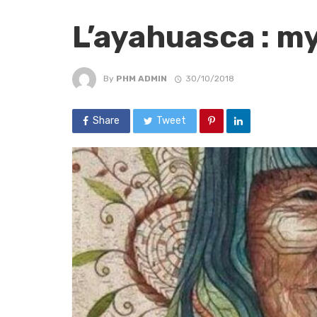
L’ayahuasca : my
By
PHM ADMIN
30/10/2018
Share
Tweet