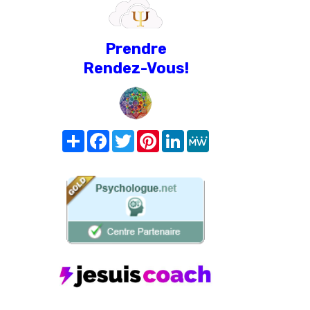
Prendre
Rendez-Vous!
Share
Facebook
Twitter
Pinterest
LinkedIn
MeWe