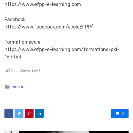
https://www.efpp-e-learning.com
Facebook
https://www.facebook.com/ecoleEFPP/
Formation école :
https://www.efpp-e-learning.com/formations-pxl-
16.html
Post Views:
1 695
Posted in
VIDEO
0