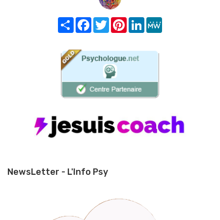
Share
Facebook
Twitter
Pinterest
LinkedIn
MeWe
NewsLetter - L'Info Psy