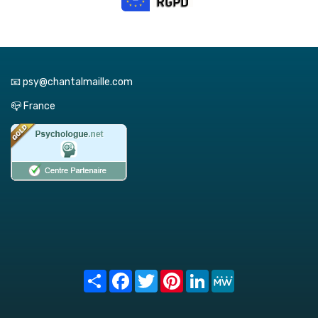
📧 psy@chantalmaille.com
📪 France
Share
Facebook
Twitter
Pinterest
LinkedIn
MeWe