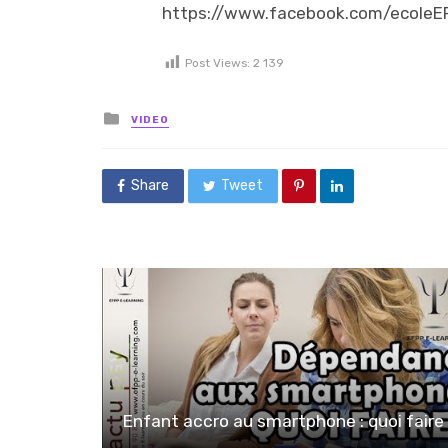
https://www.facebook.com/ecoleE
Post Views:
2 139
Posted in
VIDEO
Share
Tweet
Enfant accro au smartphone : quoi faire