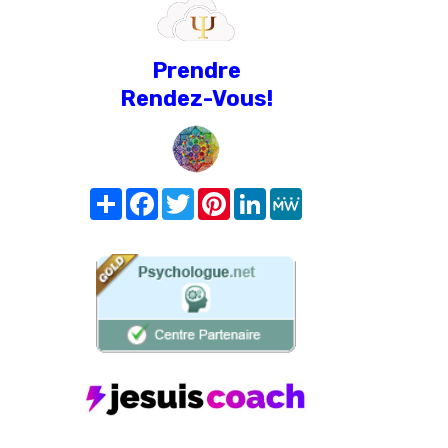
Prendre
Rendez-Vous!
Share
Facebook
Twitter
Pinterest
LinkedIn
MeWe