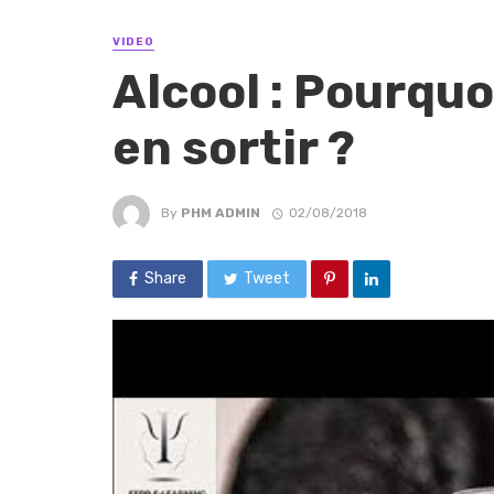
VIDEO
Alcool : Pourqu
en sortir ?
By
PHM ADMIN
02/08/2018
Share
Tweet